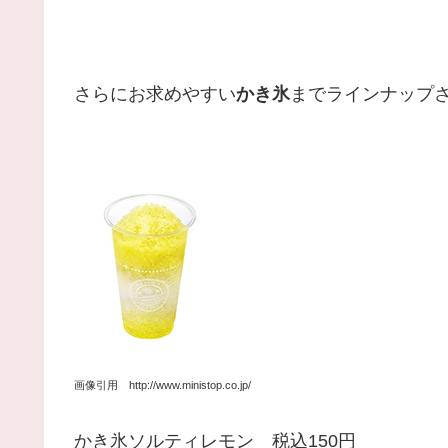
さらにお求めやすい
かき氷
までラインナップ
画像引用 http://www.ministop.co.jp/
かき氷ソルティレモン 税込150円