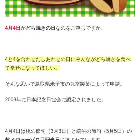
4月4日
が
どら焼きの日
なのをご存じですか。
4と4を合わせたしあわせの日にみんながどら焼きを食べ
て幸せになってほしい。
そんな思いで鳥取県米子市の丸京製菓によって申請。
2008年に日本記念日協会に認定されました。
4月4日は桃の節句（3月3日）と端午の節句（5月5日）の
超メジャーゾロ目記念日
に挟まれています。