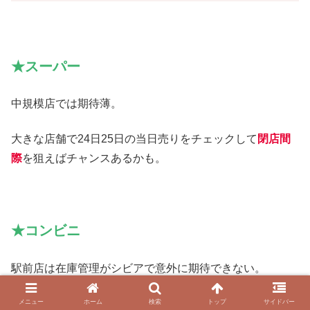
★スーパー
中規模店では期待薄。
大きな店舗で24日25日の当日売りをチェックして
閉店間
際
を狙えばチャンスあるかも。
★コンビニ
駅前店は在庫管理がシビアで意外に期待できない。
住宅街にある店は
25日の夕食時をこえたくらい
から。
メニュー
ホーム
検索
トップ
サイドバー