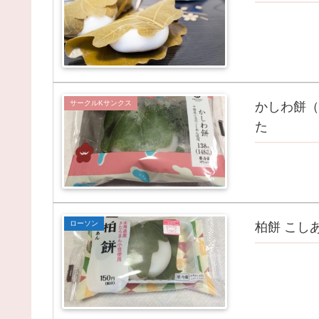
サークルKサンクス
かしわ餅（
た
ローソン
柏餅 こし