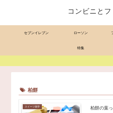
コンビニとフ
セブンイレブン
ローソン
特集
柏餅
スイーツ雑学
柏餅の葉っ