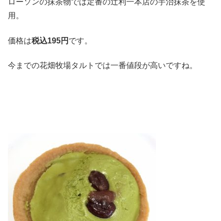
ローソンの抹茶物では定番の辻利一本店の宇治抹茶を使
用。
価格は
税込
195
円
です。
今までの花畑牧場タルトでは一番値段が高いですね。