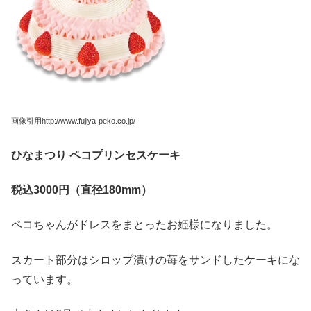
画像引用http://www.fujiya-peko.co.jp/
ひなまつり
ペコプリンセスケーキ
税込3000
円（直径180mm
）
ペコちゃんがドレスをまとったお姫様になりました。
スカート部分はシロップ漬けの苺をサンドしたケーキにな
っています。