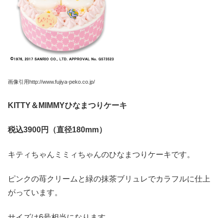
画像引用http://www.fujiya-peko.co.jp/
KITTY
＆MIMMY
ひなまつりケーキ
税込3900
円（直径180mm
）
キティちゃんミミィちゃんのひなまつりケーキです。
ピンクの苺クリームと緑の抹茶ブリュレでカラフルに仕上
がっています。
サイズは6号相当になります。