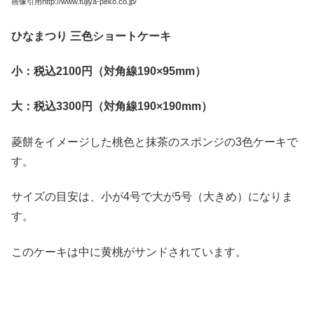
画像引用http://www.fujiya-peko.co.jp/
ひなまつり
三色ショートケーキ
小：税込2100
円（対角線190
×95mm
）
大：税込3300
円（対角線190
×190mm
）
菱餅をイメージした桃色と抹茶のスポンジの3色ケーキで
す。
サイズの目安は、小が4号で大が5号（大きめ）になりま
す。
このケーキは中に黄桃がサンドされています。