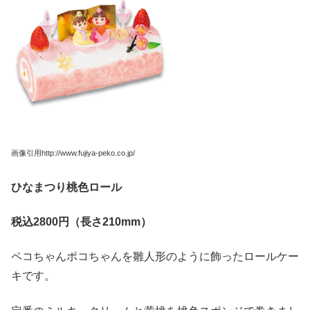
画像引用http://www.fujiya-peko.co.jp/
ひなまつり桃色ロール
税込2800
円（長さ210mm
）
ペコちゃんポコちゃんを雛人形のように飾ったロールケー
キです。