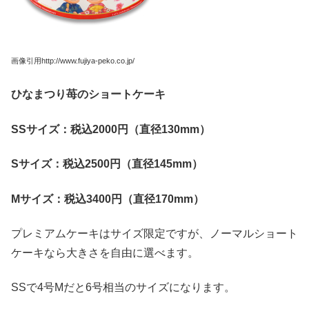
画像引用http://www.fujiya-peko.co.jp/
ひなまつり苺のショートケーキ
SS
サイズ：税込2000
円（直径130mm
）
S
サイズ：税込2500
円（直径145mm
）
M
サイズ：税込3400
円（直径170mm
）
プレミアムケーキはサイズ限定ですが、ノーマルショート
ケーキなら大きさを自由に選べます。
SSで4号Mだと6号相当のサイズになります。