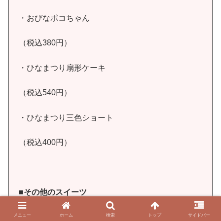
・おびなポコちゃん
（税込380円）
・ひなまつり扇形ケーキ
（税込540円）
・ひなまつり三色ショート
（税込400円）
■その他のスイーツ
メニュー
ホーム
検索
トップ
サイドバー
・ひなまつりペコちゃんプリン