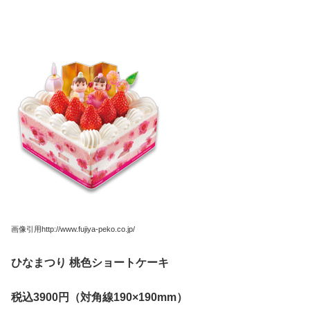
画像引用http://www.fujiya-peko.co.jp/
ひなまつり
桃色ショートケーキ
税込3900
円（対角線190
×190mm
）