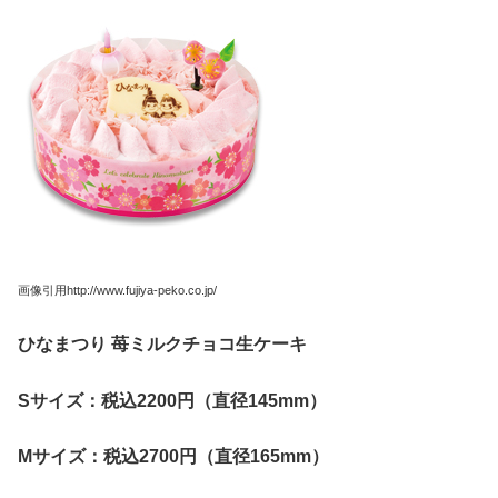
画像引用http://www.fujiya-peko.co.jp/
ひなまつり
苺ミルクチョコ生ケーキ
S
サイズ：税込2200
円（直径145mm
）
M
サイズ：税込2700
円（直径165mm
）