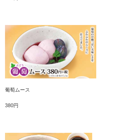
葡萄ムース
380円