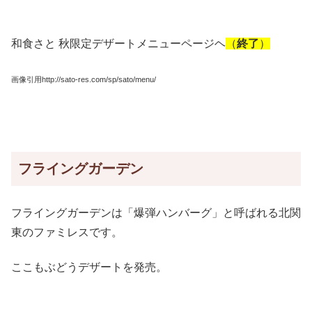
和食さと 秋限定デザートメニューページヘ
（
終了
）
画像引用http://sato-res.com/sp/sato/menu/
フライングガーデン
フライングガーデンは「爆弾ハンバーグ」と呼ばれる北関
東のファミレスです。
ここもぶどうデザートを発売。