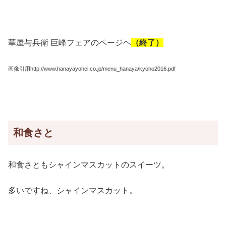
華屋与兵衛 巨峰フェアのページヘ
（終了）
画像引用http://www.hanayayohei.co.jp/menu_hanaya/kyoho2016.pdf
和食さと
和食さともシャインマスカットのスイーツ。
多いですね、シャインマスカット。