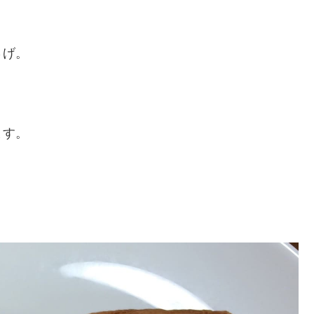
さげ。
。
ます。